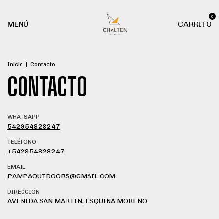
0
MENÚ
CARRITO
Inicio
|
Contacto
CONTACTO
WHATSAPP
542954828247
TELÉFONO
+542954828247
EMAIL
PAMPAOUTDOORS@GMAIL.COM
DIRECCIÓN
AVENIDA SAN MARTIN, ESQUINA MORENO