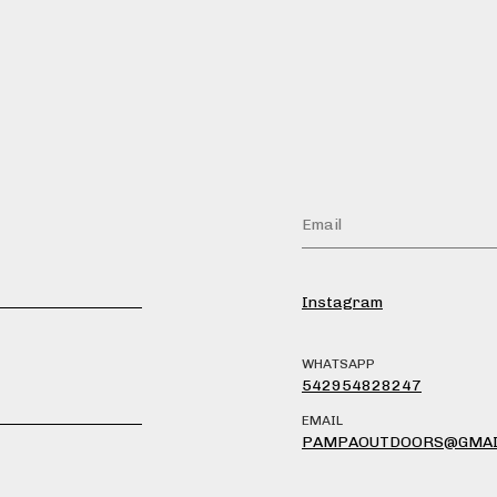
Instagram
WHATSAPP
542954828247
EMAIL
PAMPAOUTDOORS@GMAI