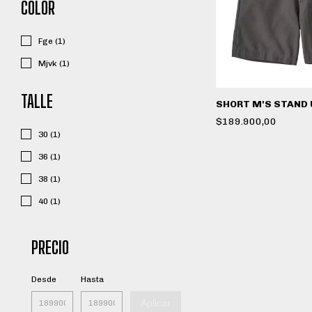
COLOR
Fge (1)
Mjvk (1)
TALLE
SHORT M'S STAND 
$189.900,00
30 (1)
36 (1)
38 (1)
40 (1)
PRECIO
Desde
Hasta
Aplicar