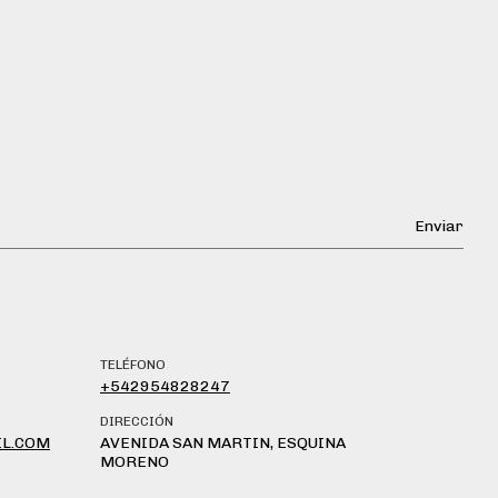
TELÉFONO
+542954828247
DIRECCIÓN
L.COM
AVENIDA SAN MARTIN, ESQUINA
MORENO