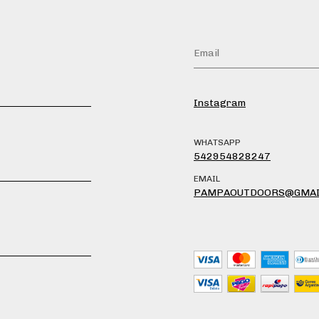
Instagram
WHATSAPP
542954828247
EMAIL
PAMPAOUTDOORS@GMAI