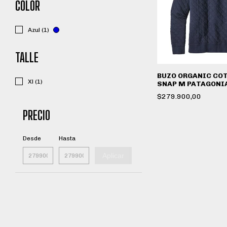
COLOR
Azul (1)
TALLE
BUZO ORGANIC CO
Xl (1)
SNAP M PATAGONI
$279.900,00
PRECIO
Desde
Hasta
Aplicar